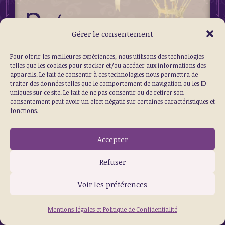
Présentation bar
Gérer le consentement
à jeux
Pour offrir les meilleures expériences, nous utilisons des technologies
telles que les cookies pour stocker et/ou accéder aux informations des
appareils. Le fait de consentir à ces technologies nous permettra de
traiter des données telles que le comportement de navigation ou les ID
uniques sur ce site. Le fait de ne pas consentir ou de retirer son
consentement peut avoir un effet négatif sur certaines caractéristiques et
fonctions.
Bienvenue dans notre bibliothèque
Accepter
magique et ludique !
Refuser
Mytho-logique à le plaisir de vous
accueillir dans son bar à bière où vous
Voir les préférences
pourrez jouer tous ensemble à des jeux
Mentions légales et Politique de Confidentialité
de société.